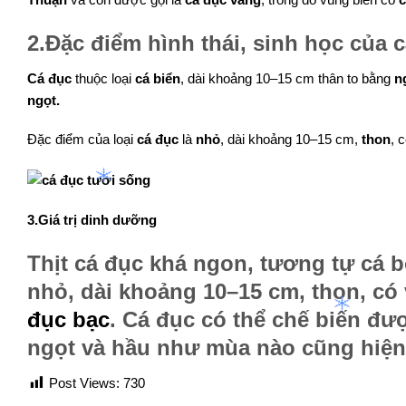
2.Đặc điểm hình thái, sinh học của 
Cá đục
thuộc loại
cá biển
, dài khoảng 10–15 cm thân to bằng
n
ngọt
.
Đặc điểm của loại
cá đục
là
nhỏ
, dài khoảng 10–15 cm,
thon
, 
3.Giá trị dinh dưỡng
Thịt cá đục khá ngon
, tương tự cá 
nhỏ, dài khoảng 10–15 cm, thon, có
đục bạc
.
Cá đục
có thể chế biến đư
ngọt
và hầu như mùa nào cũng hiện
Post Views:
730