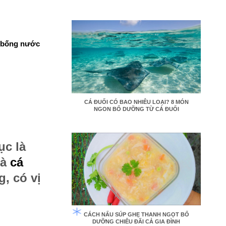
 bống nước
CÁ ĐUỐI CÓ BAO NHIÊU LOẠI? 8 MÓN
NGON BỔ DƯỠNG TỪ CÁ ĐUỐI
ục là
là
cá
ng,
có
vị
CÁCH NẤU SÚP GHẸ THANH NGỌT BỔ
DƯỠNG CHIÊU ĐÃI CẢ GIA ĐÌNH