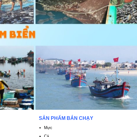
SẢN PHẨM BÁN CHẠY
Mực
Cá