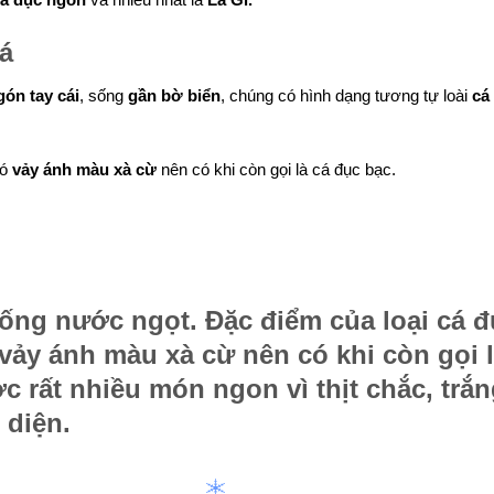
cá
gón tay cái
, sống
gần bờ biển
, chúng có hình dạng tương tự loài
cá
có
vảy ánh
màu xà cừ
nên có khi còn gọi là
cá đục bạc
.
bống nước ngọt. Đặc điểm của loại cá đ
 vảy ánh màu xà cừ nên có khi còn gọi 
ợc rất nhiều món ngon vì
thịt chắc, trắ
 diện.