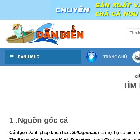
Skip
to
content
Search
for:
DANH MỤC
TRANG CHỦ
KI
TÌM
1 .Nguồn gốc cá
Cá đục
(
Danh pháp khoa học
:
Sillaginidae
) là một họ cá biển t
Thuận
và còn được gọi là
cá đục vàng
, trong đó vùng biển có
c