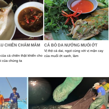
ẦU CHIÊN CHẤM MẮM
CÁ BÒ DA NƯỚNG MUỐI ỚT
Vị thịt cá dai, ngọt cùng với vị mặn cay
của cá chiên thật khiến cho
của muối ớt xanh, làm
i của chúng ta