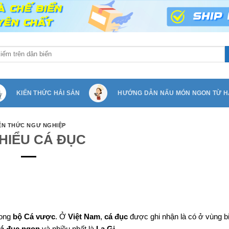
KIẾN THỨC HẢI SẢN
HƯỚNG DẪN NẤU MÓN NGON TỪ H
ẾN THỨC NGƯ NGHIỆP
 HIỂU CÁ ĐỤC
rong
bộ Cá vược
. Ở
Việt Nam
,
cá đục
được ghi nhận là có ở vùng b
á đục ngon
và nhiều nhất là
La Gi
.