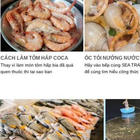
CÁCH LÀM TÔM HẤP COCA
ỐC TỎI NƯỚNG NƯỚC
Thay vì làm món tôm hấp bia đã quá
Hãy vào bếp cùng SEA TRA
quen thuộc thì tại sao bạn
để cùng tìm hiểu công thức