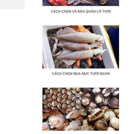
CÁCH CHỌN VÀ BẢO QUẢN CÁ TƯƠI
CÁCH CHỌN MUA MỰC TƯƠI NGON