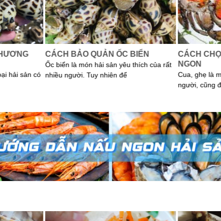
 HƯƠNG
CÁCH BẢO QUẢN ỐC BIỂN
CÁCH CHỌ
NGON
Ốc biển là món hải sản yêu thích của rất
oại hải sản có
Cua, ghẹ là 
nhiều người. Tuy nhiên để
người, cũng 