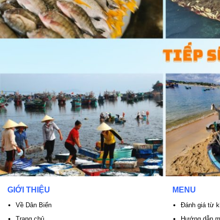
GIỚI THIỆU
MENU
Về Dân Biển
Đánh giá từ 
Trang chủ
Hướng dẫn mó