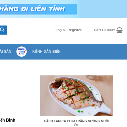
Login / Register
Cart /
0.000
₫
ẢI SẢN
KÊNH DÂN BIỂN
iển
Bình
CÁCH LÀM CÁ CHIM TRẮNG NƯỚNG MUỐI
ỚT