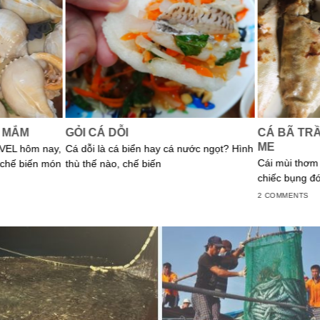
 MẮM
GỎI CÁ DỖI
CÁ BÃ TR
ME
VEL hôm nay,
Cá dỗi là cá biển hay cá nước ngọt? Hình
Cái mùi thơm 
 chế biến món
thù thế nào, chế biến
chiếc bụng đó
2 COMMENTS