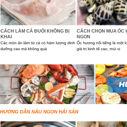
CÁCH LÀM CÁ ĐUỐI KHÔNG BỊ
CÁCH CHỌN MUA ỐC
KHAI
NGON
Các món ăn làm từ cá có hàm lượng dinh
Ốc hương nổi tiếng là một l
dưỡng cao mà không quá
giá trị kinh tế cao, mùi vị
HƯỚNG DẪN NẤU NGON HẢI SẢN