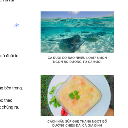
cá đuối to
CÁ ĐUỐI CÓ BAO NHIÊU LOẠI? 8 MÓN
NGON BỔ DƯỠNG TỪ CÁ ĐUỐI
ng bên trong.
ọc theo
 chúng ra.
CÁCH NẤU SÚP GHẸ THANH NGỌT BỔ
DƯỠNG CHIÊU ĐÃI CẢ GIA ĐÌNH