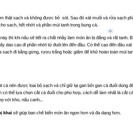
àm thật sạch và không được bỏ sót. Sau đó xát muối và rửa sạch p
ho sạch, hết nhớt và phần mùi tanh trong bụng cá.
ày thì khi nấu sẽ tiết ra chất nhầy làm món ăn bị đắng và rất tanh. B
lấy dao cạo đi phần nhớt từ đuôi lên đến đầu. Có thể cạo đến đâu xá
rửa sạch đi bằng gừng, rượu trắng hoặc giấm để khử hoàn toàn mùi ta
ột cá nên được loại bỏ sạch và chỉ giữ lại gan bởi gan cá đuối dùng đ
có thể lựa chọn cắt cá đuối cho phù hợp, cách dễ làm nhất là cắt c
ợp với kho, nấu canh,..
ị khai
sẽ giúp bạn chế biến món ăn ngon hơn và đa dạng hơn.