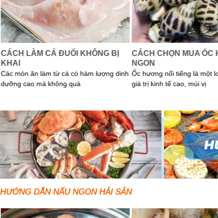
CÁCH LÀM CÁ ĐUỐI KHÔNG BỊ
CÁCH CHỌN MUA ỐC
KHAI
NGON
Các món ăn làm từ cá có hàm lượng dinh
Ốc hương nổi tiếng là một l
dưỡng cao mà không quá
giá trị kinh tế cao, mùi vị
HƯỚNG DẪN NẤU NGON HẢI SẢN