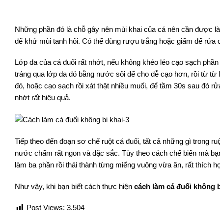
Những phần đó là chỗ gây nên mùi khai của cá nên cần được l
để khử mùi tanh hôi. Có thể dùng rượu trắng hoặc giấm để rửa c
Lớp da của cá đuối rất nhớt, nếu không khéo léo cạo sạch phần n
tráng qua lớp da đó bằng nước sôi để cho dễ cạo hơn, rồi từ từ 
đó, hoặc cạo sạch rồi xát thật nhiều muối, để tầm 30s sau đó 
nhớt rất hiệu quả.
Tiếp theo đến đoạn sơ chế ruột cá đuối, tất cả những gì trong ru
nước chấm rất ngon và đặc sắc. Tùy theo cách chế biến mà bạn 
làm ba phần rồi thái thành từng miếng vuông vừa ăn, rất thích h
Như vậy, khi bạn biết cách thực hiện
cách làm cá đuối không b
Post Views:
3.504