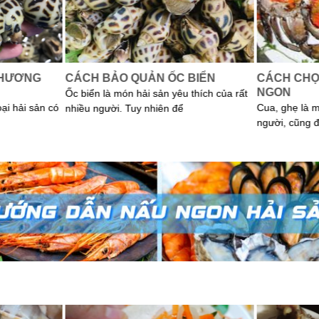
 HƯƠNG
CÁCH BẢO QUẢN ỐC BIỂN
CÁCH CHỌ
NGON
Ốc biển là món hải sản yêu thích của rất
oại hải sản có
Cua, ghẹ là 
nhiều người. Tuy nhiên để
người, cũng 