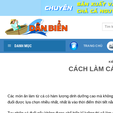
Skip
to
content
Search
for:
DANH MỤC
TRANG CHỦ
KI
CÁCH LÀM CÁ
Các món ăn làm từ cá có hàm lượng dinh dưỡng cao mà không qu
đuối được lựa chọn nhiều nhất, nhất là vào thời điểm thời tiết nắ
Tuy nhiên cá đuối nếu không được chế biến kĩ lưỡng thì sẽ làm 