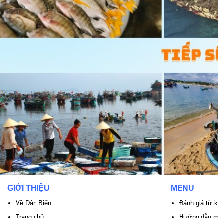
GIỚI THIỆU
MENU
Về Dân Biển
Đánh giá từ 
Trang chủ
Hướng dẫn mó