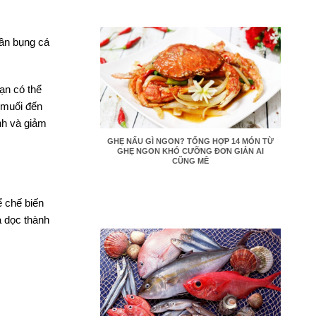
hần bụng cá
ạn có thể
t muối đến
nh và giảm
GHẸ NẤU GÌ NGON? TỔNG HỢP 14 MÓN TỪ
GHẸ NGON KHÓ CƯỠNG ĐƠN GIẢN AI
CŨNG MÊ
ể chế biến
á dọc thành