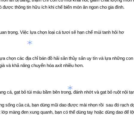
 được thông tin hữu ích khi chế biến món ăn ngon cho gia đình.
an trọng. Việc lựa chọn loại cá tươi sẽ hạn chế mùi tanh hôi hơ
ựa chọn các địa chỉ bán đồ hải sản thủy sản uy tín và lựa những con 
 già và khả năng chuyển hóa axit nhiều hơn.
ang cá, gạt bỏ túi máu bầm bên trong, đánh nhớt và gạt bỏ ruột nội tạ
ng sống của cá, bạn dùng mũi dao được mài nhọn rồi sau đó rạch d
ớp màng đen xung quanh, bạn có thể dùng tay hoặc dùng dao để lột