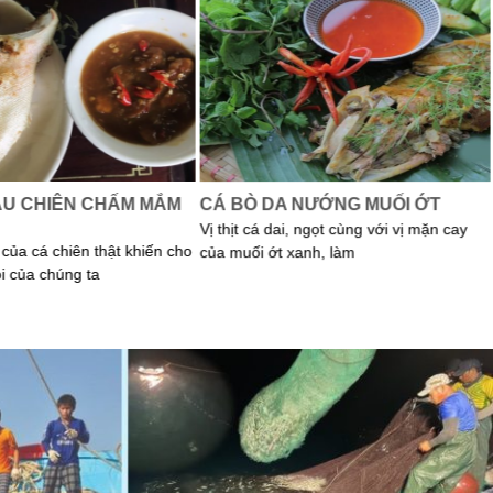
ẦU CHIÊN CHẤM MẮM
CÁ BÒ DA NƯỚNG MUỐI ỚT
Vị thịt cá dai, ngọt cùng với vị mặn cay
của cá chiên thật khiến cho
của muối ớt xanh, làm
i của chúng ta