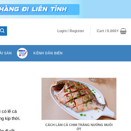
Login / Register
Cart /
0.000
₫
ẢI SẢN
KÊNH DÂN BIỂN
 có lẽ cá
g kịp thời.
CÁCH LÀM CÁ CHIM TRẮNG NƯỚNG MUỐI
ỚT
n đi rất