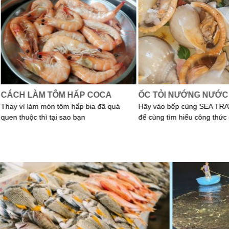
CÁCH LÀM TÔM HẤP COCA
ỐC TỎI NƯỚNG NƯỚC
Thay vì làm món tôm hấp bia đã quá
Hãy vào bếp cùng SEA TRA
quen thuộc thì tại sao bạn
để cùng tìm hiểu công thức