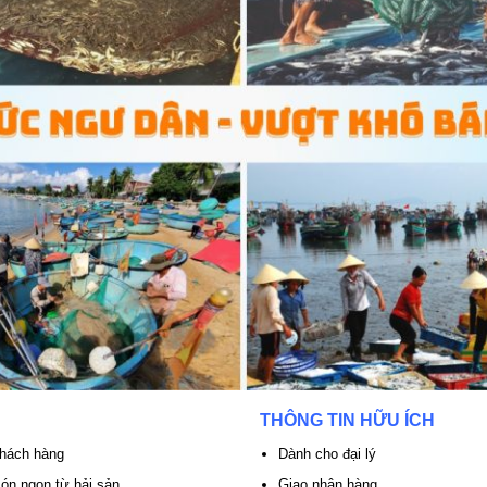
THÔNG TIN HỮU ÍCH
khách hàng
Dành cho đại lý
n ngon từ hải sản
Giao nhận hàng