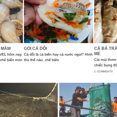
 MẮM
GỎI CÁ DỖI
CÁ BÃ TR
ME
VEL hôm nay,
Cá dỗi là cá biển hay cá nước ngọt? Hình
Cái mùi thơm 
 chế biến món
thù thế nào, chế biến
chiếc bụng đó
2 COMMENTS