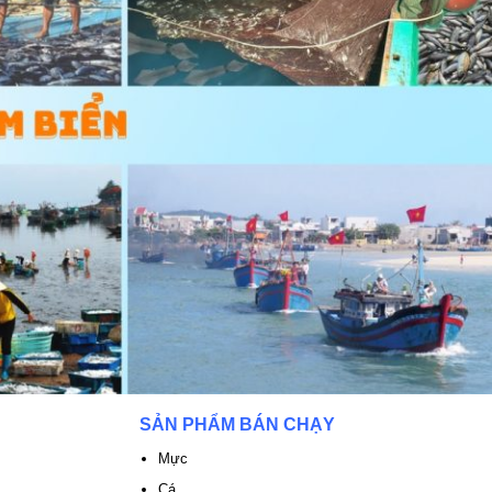
SẢN PHẨM BÁN CHẠY
Mực
Cá