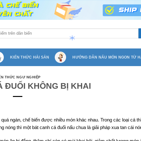
KIẾN THỨC HẢI SẢN
HƯỚNG DẪN NẤU MÓN NGON TỪ H
ẾN THỨC NGƯ NGHIỆP
 ĐUỐI KHÔNG BỊ KHAI
á ngán, chế biến được nhiều món khác nhau. Trong các loại cá thì
ng nóng thì một bát canh cá đuối nấu chua là giải pháp xua tan cái nón
món ăn bị đắng, thậm chí còn có mùi khai hôi, giảm chất lượng món ă