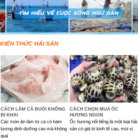
KIẾN THỨC HẢI SẢN
CÁCH LÀM CÁ ĐUỐI KHÔNG
CÁCH CHỌN MUA ỐC
BỊ KHAI
HƯƠNG NGON
Các món ăn làm từ cá có hàm
Ốc hương nổi tiếng là một loại hải
lượng dinh dưỡng cao mà không
sản có giá trị kinh tế cao, mùi vị
quá