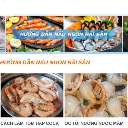
HƯỚNG DẪN NẤU NGON HẢI SẢN
CÁCH LÀM TÔM HẤP COCA
ỐC TỎI NƯỚNG NƯỚC MẮM