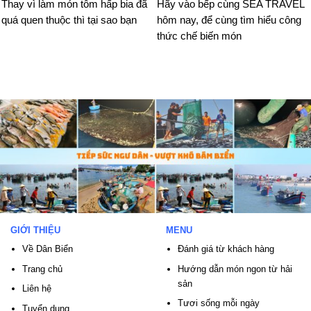
Thay vì làm món tôm hấp bia đã
Hãy vào bếp cùng SEA TRAVEL
quá quen thuộc thì tại sao bạn
hôm nay, để cùng tìm hiểu công
thức chế biến món
GIỚI THIỆU
MENU
Về Dân Biển
Đánh giá từ khách hàng
Trang chủ
Hướng dẫn món ngon từ hải
sản
Liên hệ
Tươi sống mỗi ngày
Tuyển dụng