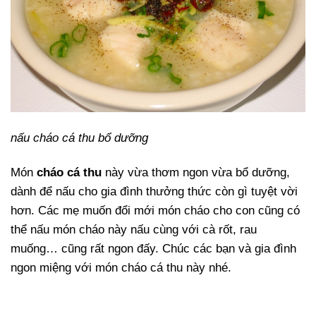
nấu cháo cá thu bổ dưỡng
Món
cháo cá thu
này vừa thơm ngon vừa bổ dưỡng,
dành để nấu cho gia đình thưởng thức còn gì tuyệt vời
hơn. Các mẹ muốn đổi mới món cháo cho con cũng có
thể nấu món cháo này nấu cùng với cà rốt, rau
muống… cũng rất ngon đấy. Chúc các bạn và gia đình
ngon miệng với món cháo cá thu này nhé.