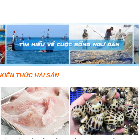
KIẾN THỨC HẢI SẢN