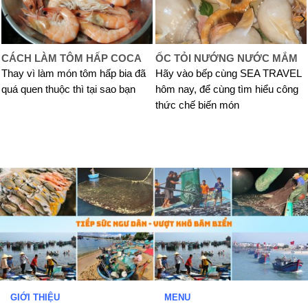
CÁCH LÀM TÔM HẤP COCA
ỐC TỎI NƯỚNG NƯỚC MẮM
Thay vì làm món tôm hấp bia đã
Hãy vào bếp cùng SEA TRAVEL
quá quen thuộc thì tại sao bạn
hôm nay, để cùng tìm hiểu công
thức chế biến món
GIỚI THIỆU
MENU