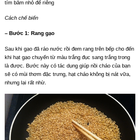
tím băm nhỏ để riêng
Cách chế biến
– Bước 1: Rang gạo
Sau khi gạo đã ráo nước rồi đem rang trên bếp cho đến
khi hạt gạo chuyển từ màu trắng đục sang trắng trong
là được. Bước này có tác dụng giúp nồi cháo của bạn
sẽ có mùi thơm đặc trưng, hạt cháo không bị nát vữa,
nhưng lại rất nhừ.