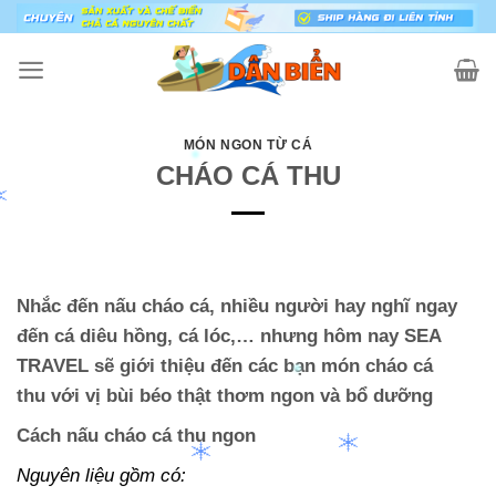
Skip
to
content
MÓN NGON TỪ CÁ
CHÁO CÁ THU
Nhắc đến nấu cháo cá, nhiều người hay nghĩ ngay
đến cá diêu hồng, cá lóc,… nhưng hôm nay
SEA
TRAVEL
sẽ giới thiệu đến các bạn món
cháo cá
thu
với vị bùi béo thật thơm ngon và bổ dưỡng
Cách nấu cháo cá thu ngon
Nguyên liệu gồm có: