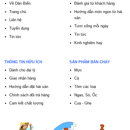
Về Dân Biển
Đánh giá từ khách hàng
Trang chủ
Hướng dẫn món ngon từ hải
sản
Liên hệ
Tươi sống mỗi ngày
Tuyển dụng
Tin tức
Tin tức
Kinh nghiệm hay
THÔNG TIN HỮU ÍCH
SẢN PHẨM BÁN CHẠY
Dành cho đại lý
Mực
Giao nhận hàng
Cá
Hướng dẫn đặt hải sản
Tôm các loại
Chính sách đổi trả hàng
Ngao, Sò, Ốc
Cam kết chất lượng
Cua - Ghẹ