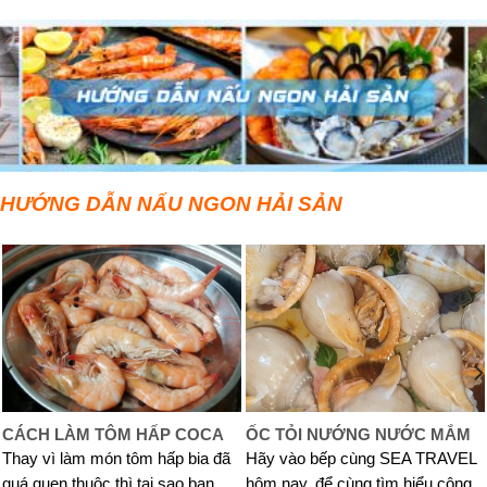
HƯỚNG DẪN NẤU NGON HẢI SẢN
CÁCH LÀM TÔM HẤP COCA
ỐC TỎI NƯỚNG NƯỚC MẮM
Thay vì làm món tôm hấp bia đã
Hãy vào bếp cùng SEA TRAVEL
quá quen thuộc thì tại sao bạn
hôm nay, để cùng tìm hiểu công