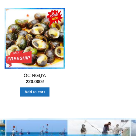
ỐC NGỰA
220.000
₫
Add to cart