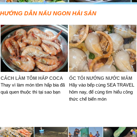
HƯỚNG DẪN NẤU NGON HẢI SẢN
CÁCH LÀM TÔM HẤP COCA
ỐC TỎI NƯỚNG NƯỚC MẮM
Thay vì làm món tôm hấp bia đã
Hãy vào bếp cùng SEA TRAVEL
quá quen thuộc thì tại sao bạn
hôm nay, để cùng tìm hiểu công
thức chế biến món