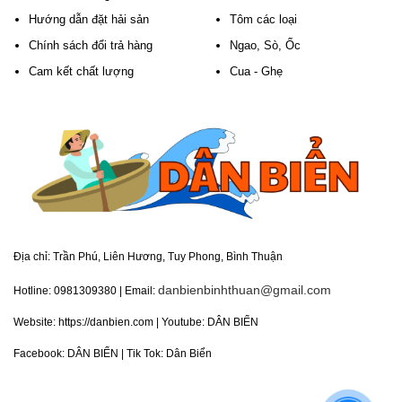
Hướng dẫn đặt hải sản
Tôm các loại
Chính sách đổi trả hàng
Ngao, Sò, Ốc
Cam kết chất lượng
Cua - Ghẹ
Địa chỉ:
Trần Phú, Liên Hương, Tuy Phong, Bình Thuận
danbienbinhthuan@gmail.com
Hotline: 0981309380 | Email:
Website:
https://danbien.com
| Youtube:
DÂN BIỂN
Facebook:
DÂN BIỂN
| Tik Tok: Dân Biển