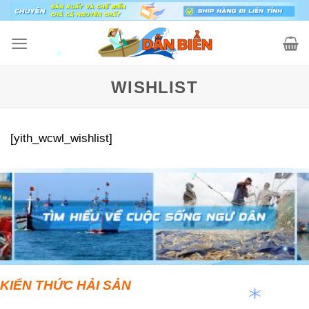
Skip
to
content
WISHLIST
[yith_wcwl_wishlist]
KIẾN THỨC HẢI SẢN