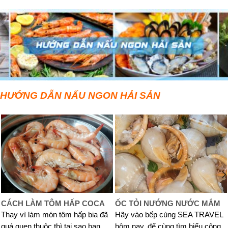
HƯỚNG DẪN NẤU NGON HẢI SẢN
CÁCH LÀM TÔM HẤP COCA
ỐC TỎI NƯỚNG NƯỚC MẮM
Thay vì làm món tôm hấp bia đã
Hãy vào bếp cùng SEA TRAVEL
quá quen thuộc thì tại sao bạn
hôm nay, để cùng tìm hiểu công