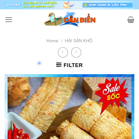
Skip
to
content
Home
/
HẢI SẢN KHÔ
FILTER