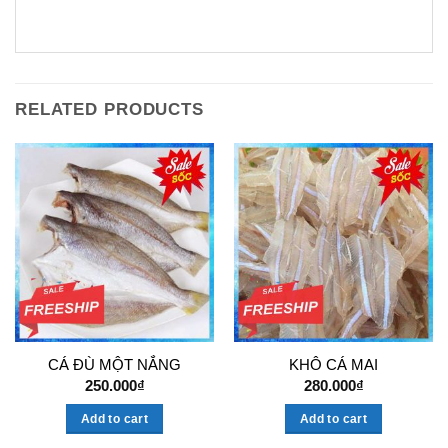
RELATED PRODUCTS
CÁ ĐÙ MỘT NẮNG
KHÔ CÁ MAI
250.000
₫
280.000
₫
Add to cart
Add to cart