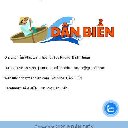
Địa chỉ:
Trần Phú, Liên Hương, Tuy Phong, Bình Thuận
danbienbinhthuan@gmail.com
Hotline: 0981309380 | Email:
Website:
https://danbien.com
| Youtube:
DÂN BIỂN
Facebook:
DÂN BIỂN
| Tik Tok: Dân Biển
Copyright 2026 ©
DÂN BIỂN