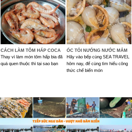
CÁCH LÀM TÔM HẤP COCA
ỐC TỎI NƯỚNG NƯỚC MẮM
Thay vì làm món tôm hấp bia đã
Hãy vào bếp cùng SEA TRAVEL
quá quen thuộc thì tại sao bạn
hôm nay, để cùng tìm hiểu công
thức chế biến món