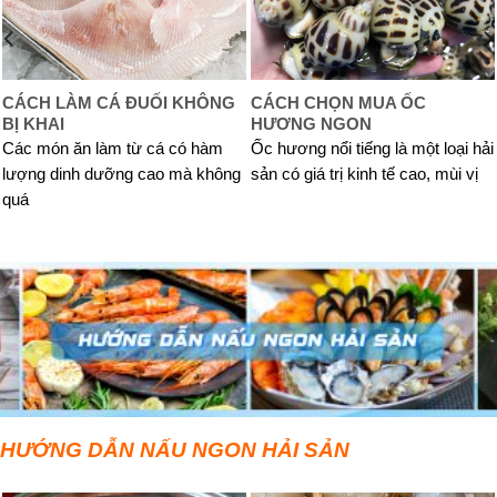
CÁCH LÀM CÁ ĐUỐI KHÔNG
CÁCH CHỌN MUA ỐC
BỊ KHAI
HƯƠNG NGON
Các món ăn làm từ cá có hàm
Ốc hương nổi tiếng là một loại hải
lượng dinh dưỡng cao mà không
sản có giá trị kinh tế cao, mùi vị
quá
HƯỚNG DẪN NẤU NGON HẢI SẢN