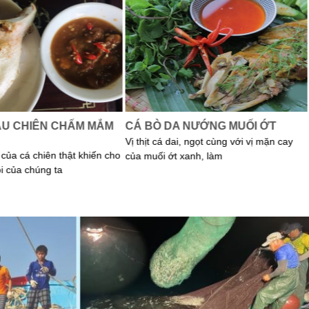
ẦU CHIÊN CHẤM MẮM
CÁ BÒ DA NƯỚNG MUỐI ỚT
Vị thịt cá dai, ngọt cùng với vị mặn cay
của cá chiên thật khiến cho
của muối ớt xanh, làm
i của chúng ta