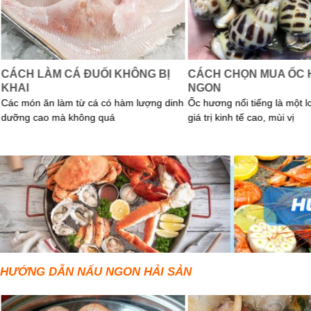
CÁCH LÀM CÁ ĐUỐI KHÔNG BỊ
CÁCH CHỌN MUA ỐC
KHAI
NGON
Các món ăn làm từ cá có hàm lượng dinh
Ốc hương nổi tiếng là một l
dưỡng cao mà không quá
giá trị kinh tế cao, mùi vị
HƯỚNG DẪN NẤU NGON HẢI SẢN