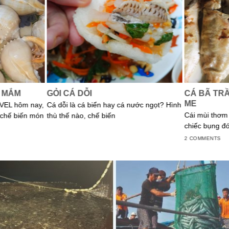
 MẮM
GỎI CÁ DỖI
CÁ BÃ TR
ME
VEL hôm nay,
Cá dỗi là cá biển hay cá nước ngọt? Hình
Cái mùi thơm 
 chế biến món
thù thế nào, chế biến
chiếc bụng đó
2 COMMENTS