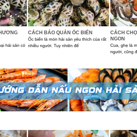
 HƯƠNG
CÁCH BẢO QUẢN ỐC BIỂN
CÁCH CHỌ
NGON
Ốc biển là món hải sản yêu thích của rất
oại hải sản có
Cua, ghẹ là 
nhiều người. Tuy nhiên để
người, cũng 