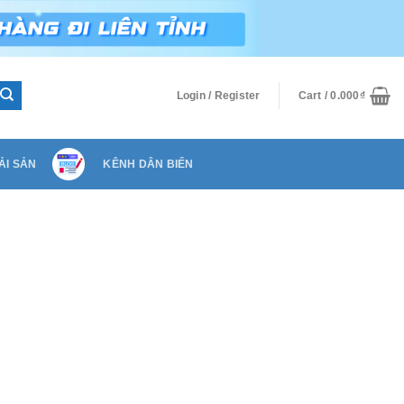
Login / Register
Cart /
0.000
₫
ẢI SẢN
KÊNH DÂN BIỂN