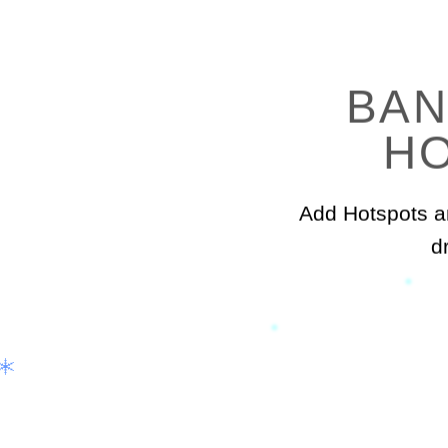
TE
OKS
by combining the
der element.