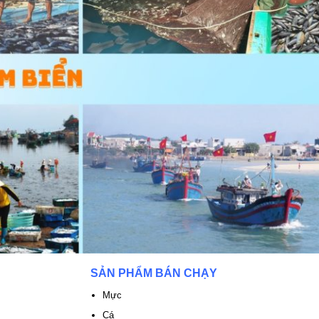
SẢN PHẨM BÁN CHẠY
Mực
Cá