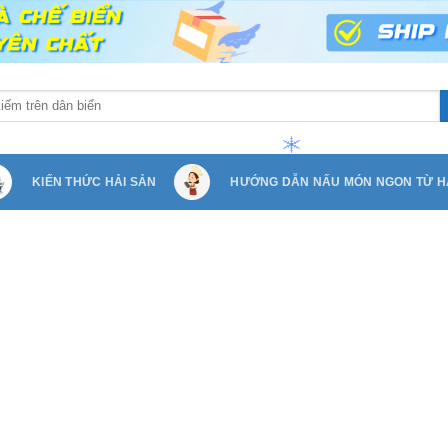
KIẾN THỨC HẢI SẢN
HƯỚNG DẪN NẤU MÓN NGON TỪ H