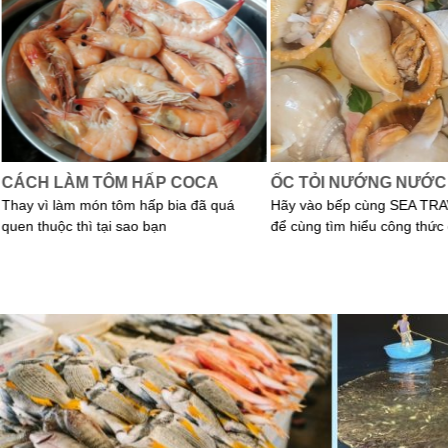
CÁCH LÀM TÔM HẤP COCA
ỐC TỎI NƯỚNG NƯỚC
Thay vì làm món tôm hấp bia đã quá
Hãy vào bếp cùng SEA TRA
quen thuộc thì tại sao bạn
để cùng tìm hiểu công thức