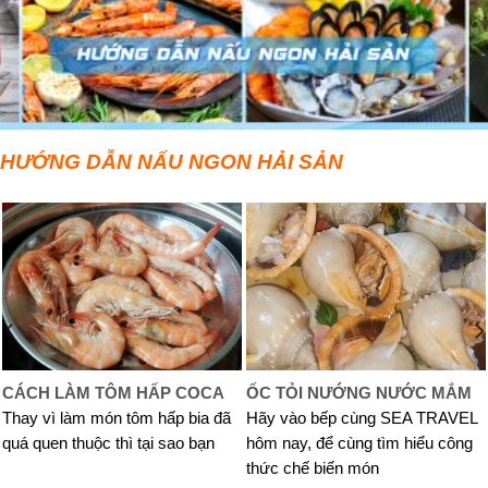
HƯỚNG DẪN NẤU NGON HẢI SẢN
CÁCH LÀM TÔM HẤP COCA
ỐC TỎI NƯỚNG NƯỚC MẮM
Thay vì làm món tôm hấp bia đã
Hãy vào bếp cùng SEA TRAVEL
quá quen thuộc thì tại sao bạn
hôm nay, để cùng tìm hiểu công
thức chế biến món