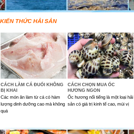
KIẾN THỨC HẢI SẢN
CÁCH LÀM CÁ ĐUỐI KHÔNG
CÁCH CHỌN MUA ỐC
BỊ KHAI
HƯƠNG NGON
Các món ăn làm từ cá có hàm
Ốc hương nổi tiếng là một loại hải
lượng dinh dưỡng cao mà không
sản có giá trị kinh tế cao, mùi vị
quá